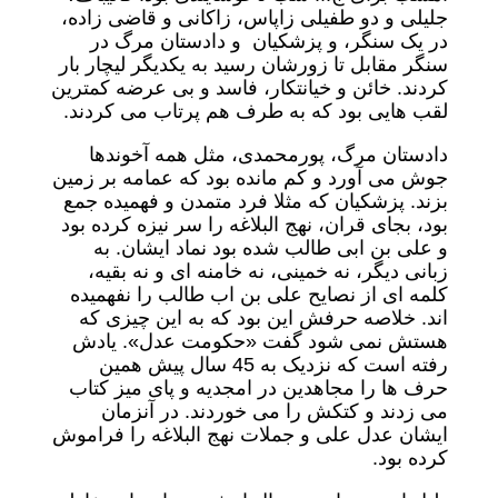
جلیلی و دو طفیلی زاپاس، زاکانی و قاضی زاده،
در یک سنگر، و پزشکیان و دادستان مرگ در
سنگر مقابل تا زورشان رسید به یکدیگر لیچار بار
کردند. خائن و خیانتکار، فاسد و بی عرضه کمترین
لقب هایی بود که به طرف هم پرتاب می کردند.
دادستان مرگ، پورمحمدی، مثل همه آخوندها
جوش می آورد و کم مانده بود که عمامه بر زمین
بزند. پزشکیان که مثلا فرد متمدن و فهمیده جمع
بود، بجای قران، نهج البلاغه را سر نیزه کرده بود
و علی بن ابی طالب شده بود نماد ایشان. به
زبانی دیگر، نه خمینی، نه خامنه ای و نه بقیه،
کلمه ای از نصایح علی بن اب طالب را نفهمیده
اند. خلاصه حرفش این بود که به این چیزی که
هستش نمی شود گفت «حکومت عدل». یادش
رفته است که نزدیک به 45 سال پیش همین
حرف ها را مجاهدین در امجدیه و پای میز کتاب
می زدند و کتکش را می خوردند. در آنزمان
ایشان عدل علی و جملات نهج البلاغه را فراموش
کرده بود.