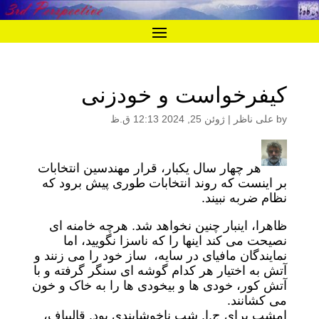
کیفرخواست و خودزنی
by
علی ناظر
|
ژوئن 25, 2024 12:13 ق.ظ
هر چهار سال یکبار، قرار مهندسین انتخابات
بر اینست که روند انتخابات طوری پیش برود که
نظام ضربه نبیند.
ظاهرا، اینبار چنین نخواهد شد. هرچه خامنه ای
نصیحت می کند اینها را که ناسزا نگویید، اما
نمایندگان مافیای در سایه، ساز خود را می زنند و
آتش به اختیار هر کدام گوشه ای سنگر گرفته و با
آتش کور، خودی ها و بیخودی ها را به خاک و خون
می کشانند.
امشب برای ج.ا. شب ناخوشایندی بود. قالیباف،