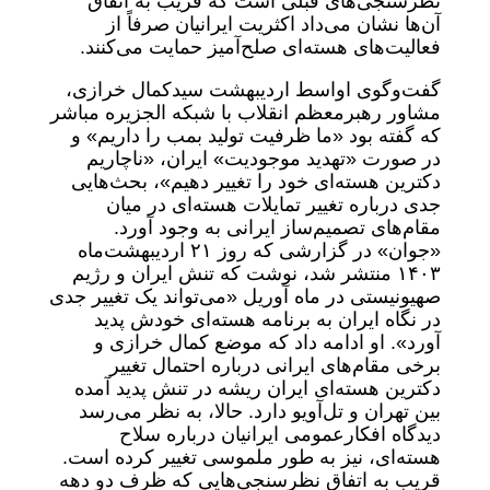
نظرسنجی‌های قبلی است که قریب به اتفاق
آن‌ها نشان می‌داد اکثریت ایرانیان صرفاً از
فعالیت‌های هسته‌ای صلح‌آمیز حمایت می‌کنند.
گفت‌و‌گوی اواسط اردیبهشت سیدکمال خرازی،
مشاور رهبرمعظم انقلاب با شبکه الجزیره مباشر
که گفته بود «ما ظرفیت تولید بمب را داریم» و
در صورت «تهدید موجودیت» ایران، «ناچاریم
دکترین هسته‌ای خود را تغییر دهیم»، بحث‌هایی
جدی درباره تغییر تمایلات هسته‌ای در میان
مقام‌های تصمیم‌ساز ایرانی به وجود آورد.
«جوان» در گزارشی که روز ۲۱ اردیبهشت‌ماه
۱۴۰۳ منتشر شد، نوشت که تنش ایران و رژیم
صهیونیستی در ماه آوریل «می‌تواند یک تغییر جدی
در نگاه ایران به برنامه هسته‌ای خودش پدید
آورد». او ادامه داد که موضع کمال خرازی و
برخی مقام‌های ایرانی درباره احتمال تغییر
دکترین هسته‌ای ایران ریشه در تنش پدید آمده
بین تهران و تل‌آویو دارد. حالا، به نظر می‌رسد
دیدگاه افکارعمومی ایرانیان درباره سلاح
هسته‌ای، نیز به طور ملموسی تغییر کرده است.
قریب به اتفاق نظرسنجی‌هایی که ظرف دو دهه