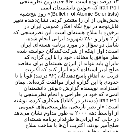
۱۳ درصد بوده است. حالا جدیدترین نظرسنجی
Iran Poll که «بولتن دانشمندان اتمی
(Bulletin of Atomic Scientists)» روز پنج‌شنبه
بخش‌هایی از آن را منتشر کرده، نشان‌دهنده تغییر
قابل‌توجه در نوع نگاه افکار عمومی ایران در
برخورد با سلاح هسته‌ای است. این نظرسنجی که
از ۲ هزار و ۲۸۰ شهروند ایرانی انجام شده،
شامل دو سؤال در مورد برنامه هسته‌ای ایران
است؛ اول اینکه از شرکت‌کنندگان خواسته شده
نظر موافق یا مخالف خود را با این گزاره که
«ایران باید بتواند از انرژی هسته‌ای برای مقاصد
صلح آمیز استفاده کند» ابراز کنند که اکثریت
قریب به اتفاق پاسخ‌دهندگان (۹۲ درصد) قویاً یا تا
حدودی با این گزاره ابراز موافقت کرده‌اند. پیمان
اسدزاده، نویسنده گزارش «بولتن دانشمندان
اتمی» که خود در طراحی و انجام نظرسنجی با
Iran Poll (مستقر در کانادا) همکاری کرده، نوشته
است: «از نظر تاریخی، نظرسنجی‌های عمومی
از اواسط دهه ۲۰۰۰ به طور مداوم نشان می‌دهد
در حالی که ایرانی‌ها طرفدار برنامه هسته‌ای
صلح‌آمیز بودند، اکثریت آن‌ها با ساخت سلاح
هسته‌ای مخالف بودند.»