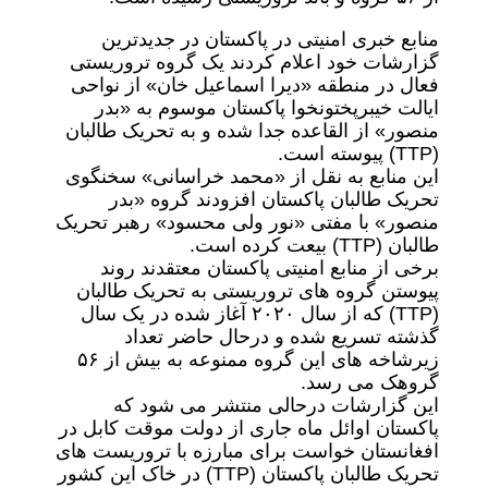
منابع خبری امنیتی در پاکستان در جدیدترین
گزارشات خود اعلام کردند یک گروه تروریستی
فعال در منطقه «دیرا اسماعیل خان» از نواحی
ایالت خیبرپختونخوا پاکستان موسوم به «بدر
منصور» از القاعده جدا شده و به تحریک طالبان
(TTP) پیوسته است.
این منابع به نقل از «محمد خراسانی» سخنگوی
تحریک طالبان پاکستان افزودند گروه «بدر
منصور» با مفتی «نور ولی محسود» رهبر تحریک
طالبان (TTP) بیعت کرده است.
برخی از منابع امنیتی پاکستان معتقدند روند
پیوستن گروه های تروریستی به تحریک طالبان
(TTP) که از سال ۲۰۲۰ آغاز شده در یک سال
گذشته تسریع شده و درحال حاضر تعداد
زیرشاخه های این گروه ممنوعه به بیش از ۵۶
گروهک می رسد.
این گزارشات درحالی منتشر می شود که
پاکستان اوائل ماه جاری از دولت موقت کابل در
افغانستان خواست برای مبارزه با تروریست های
تحریک طالبان پاکستان (TTP) در خاک این کشور