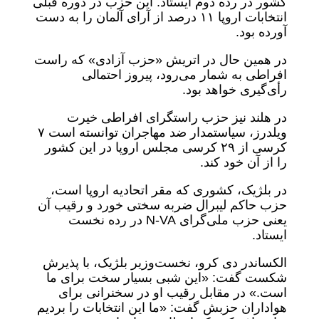
کشور در رده دوم ایستاد. این حزب در دوره قبلی
انتخابات اروپا ۱۱ درصد از آرای آلمان را به دست
آورده بود.
در همین حال در اتریش «حزب آزادی» که راست
افراطی به شمار می‌رود، پیروز احتمالی
رأی‌گیری خواهد بود.
در هلند نیز حزب راستگرای افراطی خیرت
ویلدرز، سیاستمدار ضد مهاجران توانسته است ۷
کرسی از ۲۹ کرسی مجلس اروپا در این کشور
را از آن خود کند.
در بلژیک، کشوری که مقر اتحادیه اروپا است،
حزب حاکم لیبرال ضربه سختی خورد و رقیب آن
یعنی حزب ملی‌گرای N-VA در رده نخست
ایستاد.
الکساندر دی کرو، نخست‌وزیر بلژیک، با پذیرش
شکست گفت: «این شبی بسیار سخت برای ما
است.» در مقابل رقیب او در سخنرانی برای
هواداران حزبش گفت: «ما این انتخابات را بردیم