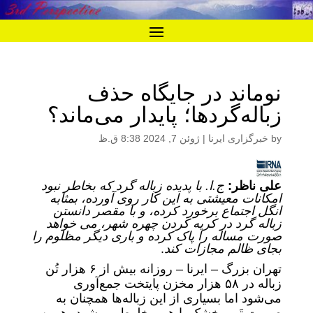
نوماند در جایگاه حذف
زباله‌گردها؛ پایدار می‌ماند؟
by
خبرگزاری ایرنا
|
ژوئن 7, 2024 8:38 ق.ظ
علی ناظر:
ج.ا. با پدیده زباله گرد که بخاطر نبود
امکانات معیشتی به این کار روی آورده، بمثابه
انگل اجتماع برخورد کرده، و با مقصر دانستن
زباله گرد در کریه کردن چهره شهر، می خواهد
صورت مساله را پاک کرده و باری دیگر مظلوم را
بجای ظالم مجازات کند
.
تهران بزرگ – ایرنا – روزانه بیش از ۶ هزار تُن
زباله در ۵۸ هزار مخزن پایتخت جمع‌آوری
می‌شود اما بسیاری از این زباله‌ها همچنان به