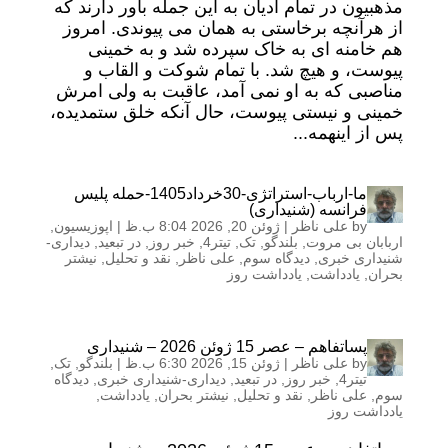
مذهبیون در تمام ادیان به این جمله باور دارند که
از هرآنچه برخاستی به همان می پیوندی. امروز
هم خامنه ای به خاک سپرده شد و به خمینی
پیوست، و هیچ شد. با تمام شوکت و القاب و
مناصبی که به او نمی آمد، عاقبت به ولی امرش
خمینی و نیستی پیوست، حال آنکه خلق ستمدیده،
پس از اینهمه...
ما-ارباب-استراتژی-30خرداد1405-حمله پلیس
فرانسه (شنیداری)
by
علی ناظر
|
ژوئن 20, 2026 8:04 ب.ظ
|
اپوزیسیون
,
اربابان بی مروت
,
بلندگو
,
تک
,
تیتر4
,
خبر روز
,
در تبعید
,
دیداری-
شنیداری خبری
,
دیدگاه سوم
,
علی ناظر
,
نقد و تحلیل
,
نیشتر
بحران
,
یادداشت
,
یادداشت روز
پساتفاهم – عصر 15 ژوئن 2026 – شنیداری
by
علی ناظر
|
ژوئن 15, 2026 6:30 ب.ظ
|
بلندگو
,
تک
,
تیتر4
,
خبر روز
,
در تبعید
,
دیداری-شنیداری خبری
,
دیدگاه
سوم
,
علی ناظر
,
نقد و تحلیل
,
نیشتر بحران
,
یادداشت
,
یادداشت روز