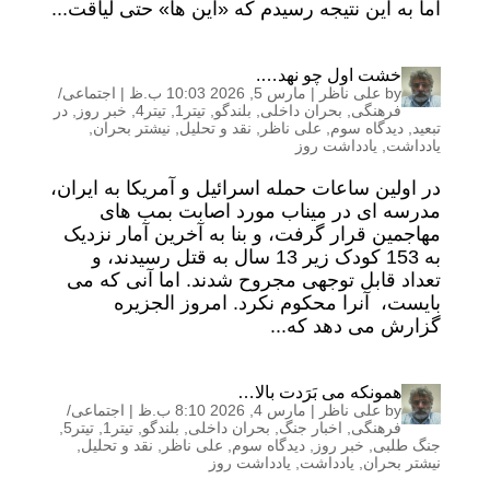
اما به این نتیجه رسیدم که «این ها» حتی لیاقت...
خشت اول چو نهد….
by
علی ناظر
|
مارس 5, 2026 10:03 ب.ظ
|
اجتماعی/
فرهنگی
,
بحران داخلی
,
بلندگو
,
تیتر1
,
تیتر4
,
خبر روز
,
در
تبعید
,
دیدگاه سوم
,
علی ناظر
,
نقد و تحلیل
,
نیشتر بحران
,
یادداشت
,
یادداشت روز
در اولین ساعات حمله اسرائیل و آمریکا به ایران،
مدرسه ای در میناب مورد اصابت بمب های
مهاجمین قرار گرفت، و بنا به آخرین آمار نزدیک
به 153 کودک زیر 13 سال به قتل رسیدند، و
تعداد قابل توجهی مجروح شدند. اما آنی که می
بایست، آنرا محکوم نکرد. امروز الجزیره
گزارش می دهد که...
همونکه می بَرَدت بالا…
by
علی ناظر
|
مارس 4, 2026 8:10 ب.ظ
|
اجتماعی/
فرهنگی
,
اخبار جنگ
,
بحران داخلی
,
بلندگو
,
تیتر1
,
تیتر5
,
جنگ طلبی
,
خبر روز
,
دیدگاه سوم
,
علی ناظر
,
نقد و تحلیل
,
نیشتر بحران
,
یادداشت
,
یادداشت روز