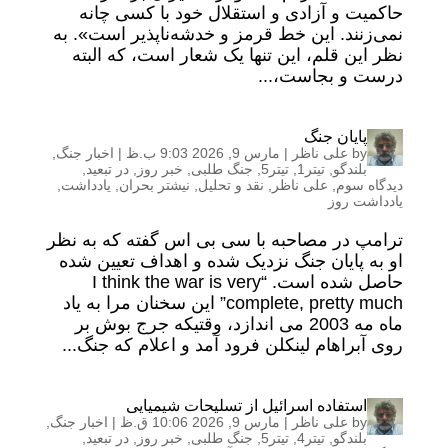
حاکمیت و آزادی و استقلال خود با کسی چانه
نمی‌زنند. این خط قرمز و خدشه‌ناپذیر است». به
نظر این قلم، این تنها یک شعار است، که البته
درست و بجاست،...
پایان جنگ
by
علی ناظر
|
مارس 9, 2026 9:03 ب.ظ
|
اخبار جنگ
,
بلندگو
,
تیتر1
,
تیتر5
,
جنگ طلبی
,
خبر روز
,
در تبعید
,
دیدگاه سوم
,
علی ناظر
,
نقد و تحلیل
,
نیشتر بحران
,
یادداشت
,
یادداشت روز
ترامپ در مصاحبه با سی بی اس گفته که به نظر
او به پایان جنگ نزدیک شده و اهداف تعیین شده
حاصل شده است. “I think the war is very
complete, pretty much” این سخنان مرا به یاد
ماه مه 2003 می اندازد، وقتیکه جرج بوش بر
روی آبراهام لینکلن فرود آمد و اعلام که جنگ...
استفاده اسرائیل از تسلیحات شیمیایی
by
علی ناظر
|
مارس 9, 2026 10:06 ق.ظ
|
اخبار جنگ
,
بلندگو
,
تیتر4
,
تیتر5
,
جنگ طلبی
,
خبر روز
,
در تبعید
,