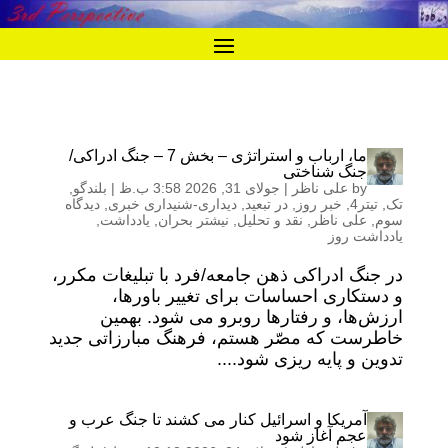
ما، ارباب و استراتژی – بخش 7 – جنگ ادراکی/
جنگ شناختی
by
علی ناظر
|
جولای 31, 2026 3:58 ب.ظ
|
بلندگو
,
تک
,
تیتر4
,
خبر روز
,
در تبعید
,
دیداری-شنیداری خبری
,
دیدگاه
سوم
,
علی ناظر
,
نقد و تحلیل
,
نیشتر بحران
,
یادداشت
,
یادداشت روز
در جنگ ادراکی ذهن جامعه/فرد با تبلیغات مکرر،
و دستکاری احساسات برای تغییر باورها،
ارزش‌ها، و رفتار‌ها روبرو می شود. بهمین
خاطرست که مصّر هستم، فرهنگ مبارزاتی جدید
تدوین و پایه ریزی شود....
آمریکا و اسرائیل کنار می کشند تا جنگ عرب و
عجم آغاز شود