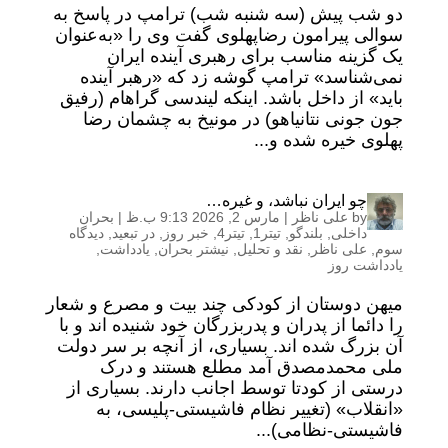
دو شب پیش (سه شنبه شب) ترامپ در پاسخ به
سوالی پیرامون رضاپهلوی گفت وی را «به‌عنوان
یک گزینه مناسب برای رهبری آینده ایران
نمی‌شناسد» ترامپ گوشه زد که «رهبر آینده
باید» از داخل باشد. اینکه لیندسی گراهام (رفیق
جون جونی نتانیاهو) در مونیخ به چشمان رضا
پهلوی خیره شده و...
چو ایران نباشد، و غیره…
by
علی ناظر
|
مارس 2, 2026 9:13 ب.ظ
|
بحران
داخلی
,
بلندگو
,
تیتر1
,
تیتر4
,
خبر روز
,
در تبعید
,
دیدگاه
سوم
,
علی ناظر
,
نقد و تحلیل
,
نیشتر بحران
,
یادداشت
,
یادداشت روز
میهن دوستان از کودکی چند بیت و مصرع و شعار
را دائما از پدران و پدربزرگان خود شنیده اند و با
آن بزرگ شده اند. بسیاری، از آنچه بر سر دولت
ملی محمدمصدق آمد مطلع هستند و درک
درستی از کودتا توسط اجانب دارند. بسیاری از
«انقلاب» (تغییر نظام فاشیستی-پلیسی، به
فاشیستی-نظامی)...