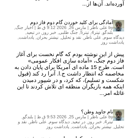
آورده‌اند. آن‌ها از...
آمادگی برای کلید خوردن گام دوم فاز دوم
by
علی ناظر
|
مارس 26, 2026 9:12 ق.ظ
|
اخبار جنگ
,
بلندگو
,
تیتر4
,
تیتر5
,
جنگ طلبی
,
خبر روز
,
در تبعید
,
دیدگاه سوم
,
علی ناظر
,
نقد و تحلیل
,
نیشتر بحران
,
یادداشت
,
یادداشت روز
پیش از این نوشته بودم که گام نخست برای آغاز
فاز دوم جنگ، «آماده سازی افکار عمومی»
است. طرح 15 ماده ای آمریکا برای پایان دادن به
مخاصمه که انتظار داشت ج.ا. آنرا رد کند (قبول
شکست و تسلیم)، که کرد، و در شیپور دمیدن
اینکه همه بازیگران منظقه ای تلاش کردند تا این
غائله امر...
نام جاوید وطن؟
by
علی ناظر
|
مارس 25, 2026 9:53 ق.ظ
|
بلندگو
,
تیتر4
,
خبر روز
,
در تبعید
,
دیدگاه سوم
,
علی ناظر
,
نقد و
تحلیل
,
نیشتر بحران
,
یادداشت
,
یادداشت روز