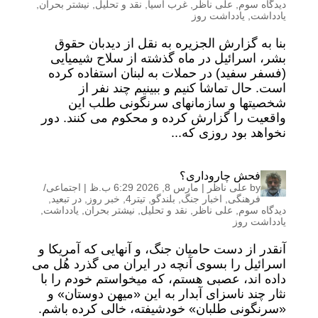
دیدگاه سوم
,
علی ناظر
,
غرب آسیا
,
نقد و تحلیل
,
نیشتر بحران
,
یادداشت
,
یادداشت روز
بنا به گزارش الجزیره به نقل از دیدبان حقوق
بشر، اسرائیل در ماه گذشته از سلاح شیمیایی
(فسفر سفید) در حملات به لبنان استفاده کرده
است. حال تماشا کنیم و ببینیم چند نفر از
شخصیتها و سازمانهای سرنگونی طلب این
واقعیت را گزارش کرده و محکوم می کنند. دور
نخواهد بود روزی که...
فحش چاروداری؟
by
علی ناظر
|
مارس 8, 2026 6:29 ب.ظ
|
اجتماعی/
فرهنگی
,
اخبار جنگ
,
بلندگو
,
تیتر4
,
خبر روز
,
در تبعید
,
دیدگاه سوم
,
علی ناظر
,
نقد و تحلیل
,
نیشتر بحران
,
یادداشت
,
یادداشت روز
آنقدر از دست حامیان جنگ، و آنهایی که آمریکا و
اسرائیل را بسوی آنچه در ایران می گذرد هُل می
داده اند، عصبی هستم، که میخواستم خودم را با
نثار چند ناسزای آبدار به این «میهن دوستان» و
«سرنگونی طلبان» خودشیفته، خالی کرده باشم.