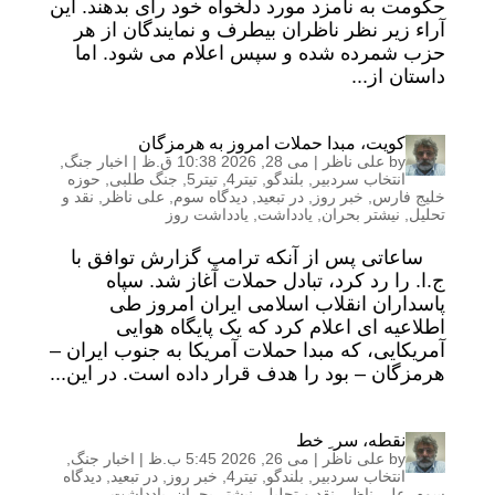
حکومت به نامزد مورد دلخواه خود رأی بدهند. این
آراء زیر نظر ناظران بیطرف و نمایندگان از هر
حزب شمرده شده و سپس اعلام می شود. اما
داستان از...
کویت، مبدا حملات امروز به هرمزگان
by
علی ناظر
|
می 28, 2026 10:38 ق.ظ
|
اخبار جنگ
,
انتخاب سردبیر
,
بلندگو
,
تیتر4
,
تیتر5
,
جنگ طلبی
,
حوزه
خلیج فارس
,
خبر روز
,
در تبعید
,
دیدگاه سوم
,
علی ناظر
,
نقد و
تحلیل
,
نیشتر بحران
,
یادداشت
,
یادداشت روز
ساعاتی پس از آنکه ترامپ گزارش توافق با
ج.ا. را رد کرد، تبادل حملات آغاز شد. سپاه
پاسداران انقلاب اسلامی ایران امروز طی
اطلاعیه ای اعلام کرد که یک پایگاه هوایی
آمریکایی، که مبدا حملات آمریکا به جنوب ایران –
هرمزگان – بود را هدف قرار داده است. در این...
نقطه، سر ِ خط
by
علی ناظر
|
می 26, 2026 5:45 ب.ظ
|
اخبار جنگ
,
انتخاب سردبیر
,
بلندگو
,
تیتر4
,
خبر روز
,
در تبعید
,
دیدگاه
سوم
,
علی ناظر
,
نقد و تحلیل
,
نیشتر بحران
,
یادداشت
,