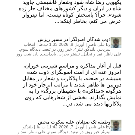
یکهویی رضا شاه شود وشعار فاشیستی جاوید
شاه در ایران و دیگر کشورهای مختلف جار زده
شود». چرا؟ پاسخش کوتاه نیست، اما تیتروار
عرض می کنم، بخاطر اینکه:...
ذوب شدگان اصولگرا در مسیر ریزش
by
علی ناظر
|
آوریل 8, 2026 1:33 ب.ظ
|
انتخاب
سردبیر
,
بلندگو
,
تیتر4
,
خبر روز
,
در تبعید
,
دیدگاه سوم
,
علی ناظر
,
نقد و تحلیل
,
نیشتر بحران
,
یادداشت
,
یادداشت روز
قبل از آغاز مذاکره و مراسم شیرینی خوران،
امروز عده ای از امت اصولگرای ذوب شده
همیشه در صحنه، با پلاکارت و شعار در مقابل
دوربین ها ظاهر شدند تا مراتب انزجار خود از
هرگونه «مذاکره» با «شیطان بزرگ» را به
نمایش بگذارند. بخشی از شعارهایی که روی
پلاکارتها دیده می شد، در...
وظیفه تک صدایان علیه سکوت محض
by
علی ناظر
|
آوریل 7, 2026 11:42 ب.ظ
|
بلندگو
,
تیتر4
,
خبر روز
,
در تبعید
,
دیدگاه سوم
,
علی ناظر
,
نقد و