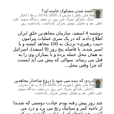
کشته شدن مشکوک خامنه ای؟
by
علی ناظر
|
مارس 1, 2026 10:41 ب.ظ
|
اخبار
جنگ
,
بلندگو
,
تیتر4
,
خبر روز
,
در تبعید
,
دیدگاه سوم
,
علی
ناظر
,
نقد و تحلیل
,
نیشتر بحران
,
یادداشت
,
یادداشت روز
دوشنبه 4 اسفند، سازمان مجاهدین خلق ایران
اطلاع دادند که در یک سری عملیات پیرامون
«بیت رهبری» نزدیک به 100 مجاهد کشته و یا
اسیر شدند. با فاصله پنج روز (9 اسفند)، اسرائیل
به همان محل حمله برده و با بمباران وی را به
قتل می رساند. سوالی که پیش می آید اینست
که چرا وقتی محل...
دردی که دیده نمی شود یا دروغ شاخدار مجاهدین
by
علی ناظر
|
فوریه 24, 2026 5:25 ب.ظ
|
بحران
داخلی
,
بلندگو
,
تیتر4
,
خبر روز
,
در تبعید
,
دیدگاه سوم
,
علی ناظر
,
نقد و تحلیل
,
نیشتر بحران
,
یادداشت
چند روز پیش رفته بودم عیادت دوستی که شدیدا
از ناحیه کمر و سیاتیک رنج می برد و درد می
کشید. چند لحظه ای از عیادت نگذشته بود که