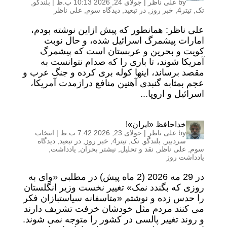
by
علی ناظر
|
جولای 24, 2026 10:13 ب.ظ
|
بلندگو
,
تک
,
تیتر4
,
خبر روز
,
در تبعید
,
دیدگاه سوم
,
علی ناظر
علی ناظر: همانطور که پیش ازاین نوشته بودم،
امارات پیشمرگ اسرائیل شده، و حال نوبت
کویت و بحرین و عربستان است که پیشمرگ
آمریکا شوند، تا باری را که صدام نتوانست به
مقصد برساند، اینها کوله بری کرده و جنگ عرب و
عجم بمثابه گنبدی آهنین منافع درازمدت آمریکا،
اسرائیل و اروپا...
خداحافظ «ایران»!
by
علی ناظر
|
جولای 23, 2026 7:42 ب.ظ
|
انتخاب
سردبیر
,
بلندگو
,
تک
,
تیتر4
,
خبر روز
,
در تبعید
,
دیدگاه
سوم
,
علی ناظر
,
نقد و تحلیل
,
نیشتر بحران
,
یادداشت
,
یادداشت روز
در 29 مه 2026 (2 ماه پیش) در مطلبی «وای به
روزی که بگندد نمک» تغییر نخست وزیر انگلستان
را حدس زده و نوشتم «متاسفانه سیاستبازان فکر
می کنند مردم مثل خودشان خرفت تشریف دارند
و روند تغییر پالسی در کشور را متوجه نمی شوند.