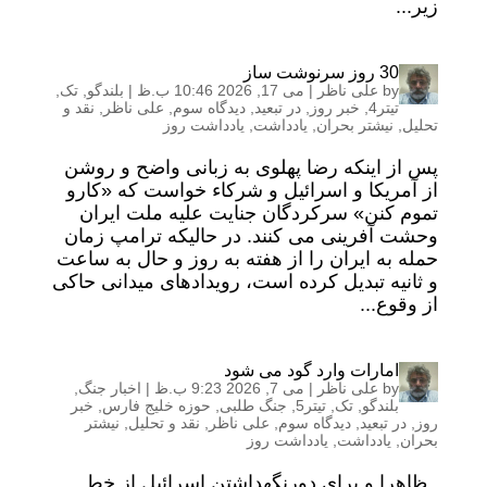
زیر...
30 روز سرنوشت ساز
by
علی ناظر
|
می 17, 2026 10:46 ب.ظ
|
بلندگو
,
تک
,
تیتر4
,
خبر روز
,
در تبعید
,
دیدگاه سوم
,
علی ناظر
,
نقد و
تحلیل
,
نیشتر بحران
,
یادداشت
,
یادداشت روز
پس از اینکه رضا پهلوی به زبانی واضح و روشن
از آمریکا و اسرائیل و شرکاء خواست که «کارو
تموم کنن» سرکردگان جنایت علیه ملت ایران
وحشت آفرینی می کنند. در حالیکه ترامپ زمان
حمله به ایران را از هفته به روز و حال به ساعت
و ثانیه تبدیل کرده است، رویدادهای میدانی حاکی
از وقوع...
امارات وارد گود می شود
by
علی ناظر
|
می 7, 2026 9:23 ب.ظ
|
اخبار جنگ
,
بلندگو
,
تک
,
تیتر5
,
جنگ طلبی
,
حوزه خلیج فارس
,
خبر
روز
,
در تبعید
,
دیدگاه سوم
,
علی ناظر
,
نقد و تحلیل
,
نیشتر
بحران
,
یادداشت
,
یادداشت روز
ظاهرا و برای دورنگهداشتن اسرائیل از خط