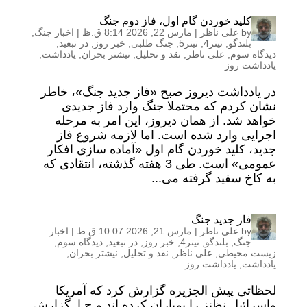
کلید خوردن گام اول، فاز دوم جنگ
by
علی ناظر
|
مارس 22, 2026 8:14 ق.ظ
|
اخبار جنگ
,
بلندگو
,
تیتر4
,
تیتر5
,
جنگ طلبی
,
خبر روز
,
در تبعید
,
دیدگاه سوم
,
علی ناظر
,
نقد و تحلیل
,
نیشتر بحران
,
یادداشت
,
یادداشت روز
در یادداشت دیروز صبح «فاز جدید جنگ»، خاطر
نشان کردم که محتملا جنگ وارد فاز جدیدی
خواهد شد. از همان دیروز، این امر به مرحله
اجرایی وارد شده است. اما لازمه شروع فاز
جدید، کلید خوردن گام اول «آماده سازی افکار
عمومی» است. طی 3 هفته گذشته، انتقادی که
به کاخ سفید گرفته می...
فاز جدید جنگ
by
علی ناظر
|
مارس 21, 2026 10:07 ق.ظ
|
اخبار
جنگ
,
بلندگو
,
تیتر4
,
خبر روز
,
در تبعید
,
دیدگاه سوم
,
زیست محیطی
,
علی ناظر
,
نقد و تحلیل
,
نیشتر بحران
,
یادداشت
,
یادداشت روز
لحظاتی پیش الجزیره گزارش کرد که آمریکا
واسرائیل نظنز را بمباران کرده اند و ج.ا. گزارش