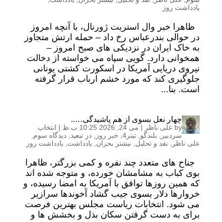
یادداشت روز
ظاهرا خبر وال استریت ژورنال، با آنچه امروز
در حوالی بندرعباس رخ داد – حمله ارتش متجاوز
به خاک ایران در نزدیکی های صبح امروز –
همخوانی دارد. گویی سپاه می خواسته از دخالت
نیروی دریایی آمریکا در اسکورت کشتی یونانی
جلوگیری کند که مورد خشم ارباب قرار گرفته
است. بنا...
چهار نعل بسوی از هم پاشیدگی…..
by
علی ناظر
|
می 24, 2026 10:25 ب.ظ
|
انتخاب
سردبیر
,
بلندگو
,
تیتر4
,
خبر روز
,
در تبعید
,
دیدگاه سوم
,
علی ناظر
,
نقد و تحلیل
,
نیشتر بحران
,
یادداشت
,
یادداشت روز
جناح های متعدد چند نفره و کمی بزرگتر، ظاهرا
بوی کباب به مشامشان خورده، و متوجه شده اند
که همین روزها توافق با آمریکا به امضا رسیده، و
خروارها دلار بسوی جیب گشاد آخوندها سرازیر
می شود. انتخابات ریاست مجلس بهترین فرصت
برای به دست گرفتن سکان بذل و بخشش ها و