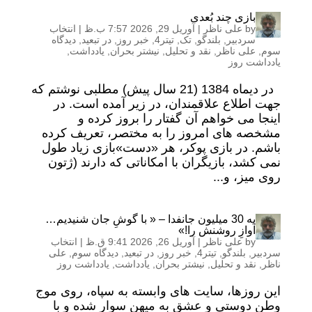
بازی چند بُعدی
by
علی ناظر
|
آوریل 29, 2026 7:57 ب.ظ
|
انتخاب
سردبیر
,
بلندگو
,
تک
,
تیتر4
,
خبر روز
,
در تبعید
,
دیدگاه
سوم
,
علی ناظر
,
نقد و تحلیل
,
نیشتر بحران
,
یادداشت
,
یادداشت روز
در دیماه 1384 (21 سال پیش) مطلبی نوشتم که
جهت اطلاع علاقمندان، در زیر آمده است. در
اینجا می خواهم آن گفتار را بروز کرده و
مشخصه های امروز را به مختصر، تعریف کرده
باشم. در بازی پوکر، هر «دست»بازی زیاد طول
نمی کشد، بازیگران با امکاناتی که دارند (ژتون
روی میز، و...
به 30 میلیون جانفدا – « با گوشِ جان شنیدیم…
آوازِ روشنش را!»
by
علی ناظر
|
آوریل 26, 2026 9:41 ق.ظ
|
انتخاب
سردبیر
,
بلندگو
,
تیتر4
,
خبر روز
,
در تبعید
,
دیدگاه سوم
,
علی
ناظر
,
نقد و تحلیل
,
نیشتر بحران
,
یادداشت
,
یادداشت روز
این روزها، سایت های وابسته به سپاه، روی موج
وطن دوستی و عشق به میهن سوار شده و با