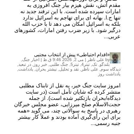
مقدم آتش، نقش هیزم بیار جنگ افروزی به
امارات سپرده شده است. با این ترفند جدید نه
تنها ج.ا. بهانه ای برای تهاجم به اسرائیل ندارد
بلکه به اسرائیل امکان می دهد تا با حزب الله
درگیر شود. با زیر ضرب رفتن امارات، کشورهای
عربی...
«اقدام احتیاطی» پیش از انتخاب مجتبی
by
علی ناظر
|
می 2, 2026 9:46 ق.ظ
|
اخبار جنگ
,
بلندگو
,
تک
,
تیتر4
,
تیتر5
,
جنگ طلبی
,
خبر روز
,
در تبعید
,
دیدگاه سوم
,
علی ناظر
,
نقد و تحلیل
,
نیشتر بحران
,
یادداشت
,
یادداشت روز
امروز سایت جنگ خبر، به نقل از تابناک مطلبی
منتشر کرده که شایان تأمل است (در سایت
دیدگاه/بحران بازتکثیر شده است). از جمله
حجت‌الاسلام صلح میرزایی، عضو مجلس خبرگان
رهبری در پاسخ به سوالاتی چند، می گوید «همه
برای این رأی‌گیری آماده بودند و عملاً کار بیشتر
جنبه رسمی...