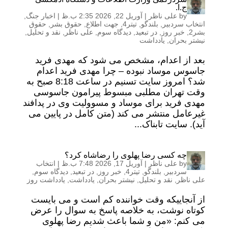
ج.ا.
by
علی ناظر
|
آوریل 22, 2026 2:35 ب.ظ
|
اخبار جنگ
,
انتخاب سردبیر
,
بلندگو
,
تیتر4
,
جهت اطلاع
,
حقوق بشر
,
حقوق
بشر2
,
خبر روز
,
در تبعید
,
دیدگاه سوم
,
علی ناظر
,
نقد و تحلیل
,
نیشتر بحران
,
یادداشت
بعد از اعدام، مشخص می شود که مهدی فرید
جاسوس موساد نبوده – چرا مهدی فرید اعدام
شد؟ امروز سایت تسنیم در ساعت 8:18 صبح به
وقت تهران مطلبی مبسوط پیرامون جاسوسی
مهدی فرید برای موساد و مسوولیت وی در پدافند
غیرعامل منتشر می کند (متن کامل در پایین می
آید). سایت تابناک...
چه کسی رضا پهلوی را رضاشاه کرد؟
by
علی ناظر
|
آوریل 17, 2026 7:48 ب.ظ
|
انتخاب
سردبیر
,
بلندگو
,
تیتر4
,
خبر روز
,
در تبعید
,
دیدگاه سوم
,
علی ناظر
,
نقد و تحلیل
,
نیشتر بحران
,
یادداشت
,
یادداشت روز
از آنجاییکه وقت خواننده کم است و می بایست
کوتاه نوشت، به خلاصه پاسخ به سوال را عرض
می کنم: «من و شما باعث شدیم رضا پهلوی