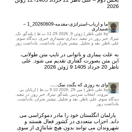
بخش دوم – علی ناظر 22 خرداد 1405/ 12 ژوئن
2026
ما و ارباب-استراتژی-مقدمه-20260609_1 –
شنیداری
by
علی ناظر
|
ژوئن 9, 2026 11:29 ب.ظ
|
بلندگو
,
تک
,
تیتر4
,
خبر روز
,
در تبعید
,
دیداری-شنیداری خبری
,
دیدگاه سوم
,
علی ناظر
,
نقد و تحلیل
,
نیشتر بحران
,
یادداشت
,
یادداشت روز
به علت بیماری و ناتوانی در تایپ متن طولانی،
این متن بصورت گفتاری تقدیم می شود. علی
ناظر 20 خرداد 1405 9 ژوئن 2026
وای به روزی که بگندد نمک…..
by
علی ناظر
|
می 29, 2026 9:10 ب.ظ
|
اربابان بی
مروت
,
انتخاب سردبیر
,
بلندگو
,
تیتر4
,
خبر روز
,
در تبعید
,
دیدگاه سوم
,
علی ناظر
,
نقد و تحلیل
,
نیشتر بحران
,
یادداشت
,
یادداشت روز
پارلمان انگلستان خود را مادر دموکراسی می
داند. احزاب متعددی در کشور فعال هستند و
شهروندان می توانند بدون هیچ شانتاژی از سوی