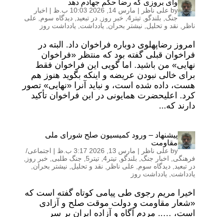
وای بروزی که رضا حکم جهادم دهد
by
علی ناظر
|
مارس 14, 2026 10:03 ب.ظ
|
اخبار
جنگ
,
بلندگو
,
تیتر4
,
خبر روز
,
در تبعید
,
دیدگاه سوم
,
علی
ناظر
,
نقد و تحلیل
,
نیشتر بحران
,
یادداشت
,
یادداشت روز
امروز رضاپهلوی دوباره فراخوان داد. البته در
فراخوان قبلی گفته بود که منتظر «فراخوان
نهایی» من باشید. اما گویی این فراخوان فقط
برای خالی نبودن عریضه و اینکه بگوید هنوز هم
هست، داده شده است، و نباید آنرا «نهایی» تصور
کرد. اعلیحضرت همایونی در این فراخوان تأکید
دارند که...
پیشنهاد – ورود کمیسیون صلح شورای ملی
مقاومت
by
علی ناظر
|
مارس 13, 2026 3:17 ب.ظ
|
اجتماعی/
فرهنگی
,
اخبار جنگ
,
بلندگو
,
تیتر4
,
تیتر5
,
جنگ طلبی
,
خبر روز
,
در تبعید
,
دیدگاه سوم
,
علی ناظر
,
نقد و تحلیل
,
نیشتر بحران
,
یادداشت
,
یادداشت روز
اخیرا مریم رجوی طی پیامی کوتاه گفته است که
«شعار مقاومت و دولت موقت صلح و آزادی
است، ….. مردم آگاه و آزاده ایران بر سر