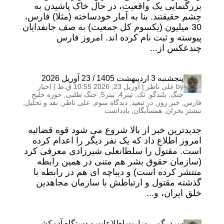
بزرگنمایی یک واقعیت، در حال خاک پاشیدن به
چشم حقیقتند. بنا به آمار خودساخته (مثلا) فارس،
30 میلیون (یکسوم کل جمعیت) به صف جانفدایان
پیوسته و ثبت نام کرده اند. امروز فارس
چندعکس از...
پنجشنبه 3 اردیبهشت 1405 / 23 آوریل 2026
by
علی ناظر
|
آوریل 23, 2026 10:55 ق.ظ
|
اخبار
جنگ
,
بلندگو
,
تک
,
تیتر4
,
تیتر5
,
جنگ طلبی
,
حوزه خلیج
فارس
,
خبر روز
,
در تبعید
,
دیدگاه سوم
,
علی ناظر
,
نقد و تحلیل
,
نیشتر بحران
,
همسایگان
,
یادداشت
جدیدترین خبر از بالا شروع می شود قوه قضائیه
امروز اطلاع داد که یک نفر دیگر را اعدام کرده
است. مقتول را سلطانعلی شیرزادی معرفی کرد
(سازمان حقوق بشر هم متنی در همین رابطه
منتشر کرده است) و دیباچه ای هم در رابطه با
گذشته مقتول و ارتباطش با سازمان مجاهدین
خلق ایران، و...
سردرگمی وزارت اطلاعات و دستگاه آدمکشی