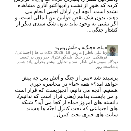
کرده که هنوز از نشت رادیواکتیو آثاری مشاهده
نشده است. آنچه این اراذل اجنبی انجام می
دهند، بدون شک نقض قوانین بین المللی است، و
اگر نشتی به وجود بیاید بدون شک سندی دیگر از
کشتار جنگی...
«ما»، «جنگ» و «آتش بس»
by
علی ناظر
|
مارس 18, 2026 5:02 ب.ظ
|
اجتماعی/
فرهنگی
,
اخبار جنگ
,
بلندگو
,
تیتر4
,
خبر روز
,
در تبعید
,
دیدگاه سوم
,
علی ناظر
,
نقد و تحلیل
,
نیشتر بحران
,
یادداشت
,
یادداشت روز
پرسیده شد «پس از جنگ و آتش بس چه پیش
خواهد آمد؟» همه «ما» در محاصره خبری
هستیم. آنچه می دانیم، آنچیزیست که قرار است
و می بایست بدانیم (یعنی قرار است که ندانیم).
دانسته های امروز «ما» از کجا می آید؟ شبکه
های اجتماعی که تحت کنترل اجنّه ها هستند.
سایت های خبری تحت کنترل...